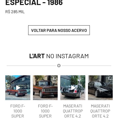
ESPECIAL - 1986
R$ 285 MIL
VOLTAR PARA NOSSO ACERVO
L'ART
NO INSTAGRAM
lart.br
lart.br
lart.br
lart.br
Ago 7
Ago 7
Ago 6
Ago 6
FORD F-
FORD F-
MASERATI
MASERATI
1000
1000
QUATTROP
QUATTROP
SUPER
SUPER
ORTE 4.2
ORTE 4.2