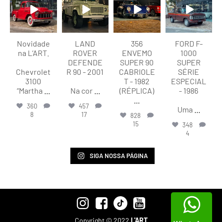
Ago 8
Ago 8
Ago 8
Ago 7
Novidade
LAND
356
FORD F-
na L’ART.
ROVER
ENVEMO
1000
DEFENDE
SUPER 90
SUPER
Chevrolet
R 90 - 2001
CABRIOLE
SÉRIE
3100
T - 1982
ESPECIAL
“Martha
...
Na cor
...
(RÉPLICA)
- 1986
...
360
457
Uma
...
8
17
828
15
348
4
SIGA NOSSA PÁGINA
Copyright © 2022
L'ART