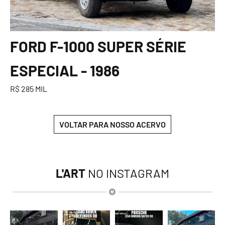
FORD F-1000 SUPER SÉRIE
ESPECIAL - 1986
R$ 285 MIL
VOLTAR PARA NOSSO ACERVO
L'ART
NO INSTAGRAM
lart.br
lart.br
lart.br
lart.br