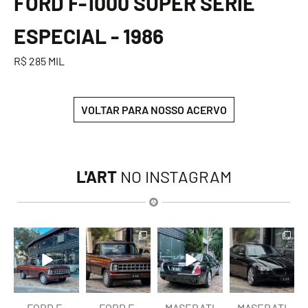
FORD F-1000 SUPER SÉRIE
ESPECIAL - 1986
R$ 285 MIL
VOLTAR PARA NOSSO ACERVO
L'ART
NO INSTAGRAM
lart.br
lart.br
lart.br
lart.br
Ago 7
Ago 7
Ago 6
Ago 6
FORD F-
FORD F-
MASERATI
MASERATI