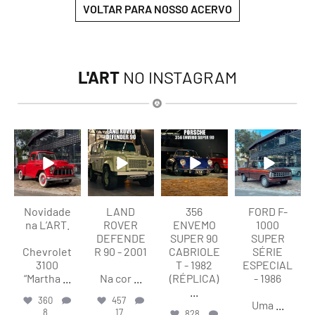
VOLTAR PARA NOSSO ACERVO
L'ART
NO INSTAGRAM
lart.br
lart.br
lart.br
lart.br
Ago 8
Ago 8
Ago 8
Ago 7
Novidade
LAND
356
FORD F-
na L’ART.
ROVER
ENVEMO
1000
DEFENDE
SUPER 90
SUPER
Chevrolet
R 90 - 2001
CABRIOLE
SÉRIE
3100
T - 1982
ESPECIAL
“Martha
...
Na cor
...
(RÉPLICA)
- 1986
...
360
457
Uma
...
8
17
828