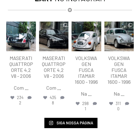
lart.br
lart.br
lart.br
lart.br
Ago 6
Ago 6
Ago 6
Ago 6
MASERATI
MASERATI
VOLKSWA
VOLKSWA
QUATTROP
QUATTROP
GEN
GEN
ORTE 4.2
ORTE 4.2
FUSCA
FUSCA
V8 - 2006
V8 - 2006
ITAMAR
ITAMAR
1600 - 1996
1600 - 1996
Com
...
Com
...
Na
...
Na
...
234
435
2
8
298
311
1
0
SIGA NOSSA PÁGINA