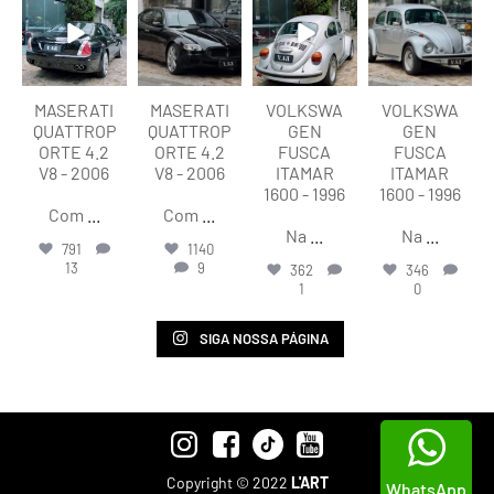
Ago 6
Ago 6
Ago 6
Ago 6
MASERATI
MASERATI
VOLKSWA
VOLKSWA
QUATTROP
QUATTROP
GEN
GEN
ORTE 4.2
ORTE 4.2
FUSCA
FUSCA
V8 - 2006
V8 - 2006
ITAMAR
ITAMAR
1600 - 1996
1600 - 1996
Com
...
Com
...
Na
...
Na
...
791
1140
13
9
362
346
1
0
SIGA NOSSA PÁGINA
Copyright © 2022
L'ART
WhatsApp