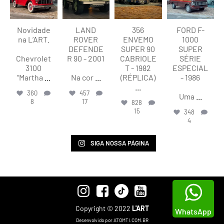
Novidade
LAND
356
FORD F-
na L’ART.
ROVER
ENVEMO
1000
DEFENDE
SUPER 90
SUPER
Chevrolet
R 90 - 2001
CABRIOLE
SÉRIE
3100
T - 1982
ESPECIAL
“Martha
...
Na cor
...
(RÉPLICA)
- 1986
...
360
457
Uma
...
8
17
828
15
348
4
SIGA NOSSA PÁGINA
Copyright © 2022
L'ART
WhatsApp
Desenvolvido por ATOMTI.COM.BR