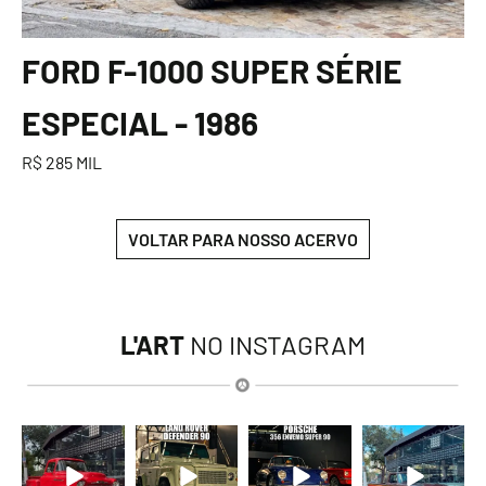
FORD F-1000 SUPER SÉRIE
ESPECIAL - 1986
R$ 285 MIL
VOLTAR PARA NOSSO ACERVO
L'ART
NO INSTAGRAM
lart.br
lart.br
lart.br
lart.br
Ago 8
Ago 8
Ago 8
Ago 7