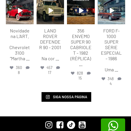
lart.br
lart.br
lart.br
lart.br
Ago 8
Ago 8
Ago 8
Ago 7
Novidade
LAND
356
FORD F-
na L’ART.
ROVER
ENVEMO
1000
DEFENDE
SUPER 90
SUPER
Chevrolet
R 90 - 2001
CABRIOLE
SÉRIE
3100
T - 1982
ESPECIAL
“Martha
...
Na cor
...
(RÉPLICA)
- 1986
...
360
457
Uma
...
8
17
828
15
348
4
SIGA NOSSA PÁGINA