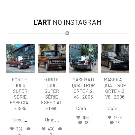
L'ART
NO INSTAGRAM
lart.br
lart.br
lart.br
lart.br
Ago 7
Ago 7
Ago 6
Ago 6
FORD F-
FORD F-
MASERATI
MASERATI
1000
1000
QUATTROP
QUATTROP
SUPER
SUPER
ORTE 4.2
ORTE 4.2
SÉRIE
SÉRIE
V8 - 2006
V8 - 2006
ESPECIAL
ESPECIAL
- 1986
- 1986
Com
...
Com
...
1040
1596
Uma
...
Uma
...
18
16
302
430
4
9