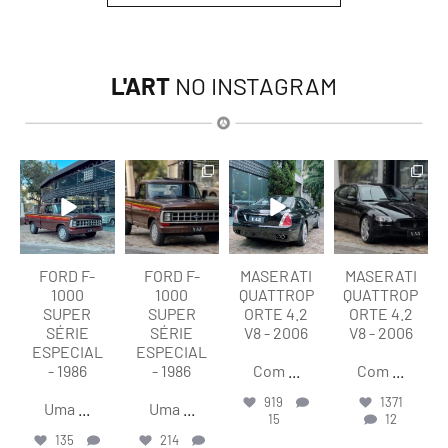
L'ART
NO INSTAGRAM
lart.br
lart.br
lart.br
lart.br
Ago 7
Ago 7
Ago 6
Ago 6
FORD F-
FORD F-
MASERATI
MASERATI
1000
1000
QUATTROP
QUATTROP
SUPER
SUPER
ORTE 4.2
ORTE 4.2
SÉRIE
SÉRIE
V8 - 2006
V8 - 2006
ESPECIAL
ESPECIAL
- 1986
- 1986
Com
...
Com
...
919
1371
Uma
...
Uma
...
15
12
135
214