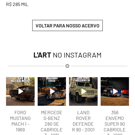
R$ 285 MIL
VOLTAR PARA NOSSO ACERVO
L'ART
NO INSTAGRAM
lart.br
lart.br
lart.br
lart.br
Ago 9
Ago 9
Ago 9
Ago 9
FORD
MERCEDE
LAND
356
MUSTANG
S-BENZ
ROVER
ENVEMO
MACH 1 -
280 SE
DEFENDE
SUPER 90
1969
CABRIOLE
R 90 - 2001
CABRIOLE