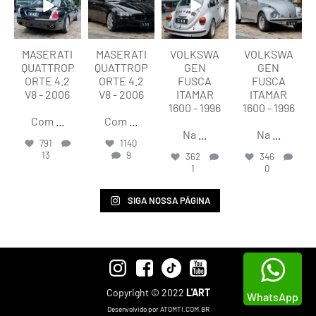
MASERATI
MASERATI
VOLKSWA
VOLKSWA
QUATTROP
QUATTROP
GEN
GEN
ORTE 4.2
ORTE 4.2
FUSCA
FUSCA
V8 - 2006
V8 - 2006
ITAMAR
ITAMAR
1600 - 1996
1600 - 1996
Com
...
Com
...
Na
...
Na
...
791
1140
13
9
362
346
1
0
SIGA NOSSA PÁGINA
Copyright © 2022
L'ART
WhatsApp
Desenvolvido por ATOMTI.COM.BR