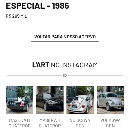
ESPECIAL - 1986
R$ 285 MIL
VOLTAR PARA NOSSO ACERVO
L'ART
NO INSTAGRAM
lart.br
lart.br
lart.br
lart.br
Ago 6
Ago 6
Ago 6
Ago 6
MASERATI
MASERATI
VOLKSWA
VOLKSWA
QUATTROP
QUATTROP
GEN
GEN