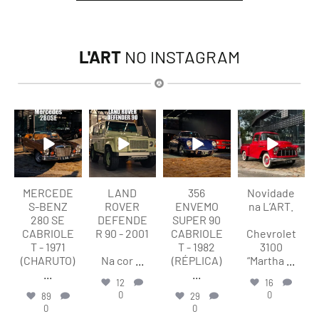
L'ART
NO INSTAGRAM
lart.br
lart.br
lart.br
lart.br
Ago 9
Ago 9
Ago 9
Ago 9
MERCEDE
LAND
356
Novidade
S-BENZ
ROVER
ENVEMO
na L’ART.
280 SE
DEFENDE
SUPER 90
CABRIOLE
R 90 - 2001
CABRIOLE
Chevrolet
T - 1971
T - 1982
3100
(CHARUTO)
Na cor
...
(RÉPLICA)
“Martha
...
...
...
12
16
0
0
89
29
0
0