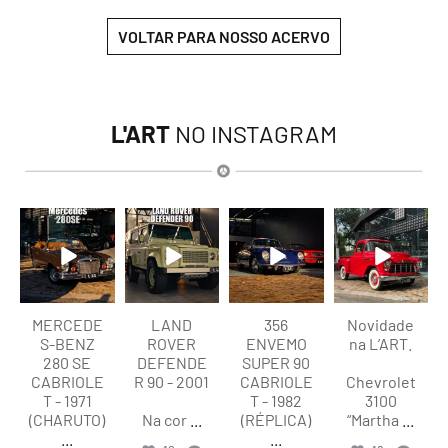
VOLTAR PARA NOSSO ACERVO
L'ART
NO INSTAGRAM
lart.br
lart.br
lart.br
lart.br
Ago 9
Ago 9
Ago 9
Ago 9
MERCEDE
LAND
356
Novidade
S-BENZ
ROVER
ENVEMO
na L’ART.
280 SE
DEFENDE
SUPER 90
CABRIOLE
R 90 - 2001
CABRIOLE
Chevrolet
T - 1971
T - 1982
3100
(CHARUTO)
Na cor
...
(RÉPLICA)
“Martha
...
...
...