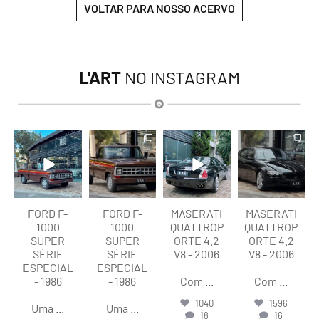
VOLTAR PARA NOSSO ACERVO
L'ART
NO INSTAGRAM
lart.br
lart.br
lart.br
lart.br
Ago 7
Ago 7
Ago 6
Ago 6
FORD F-
FORD F-
MASERATI
MASERATI
1000
1000
QUATTROP
QUATTROP
SUPER
SUPER
ORTE 4.2
ORTE 4.2
SÉRIE
SÉRIE
V8 - 2006
V8 - 2006
ESPECIAL
ESPECIAL
- 1986
- 1986
Com
...
Com
...
1040
1596
Uma
...
Uma
...
18
16