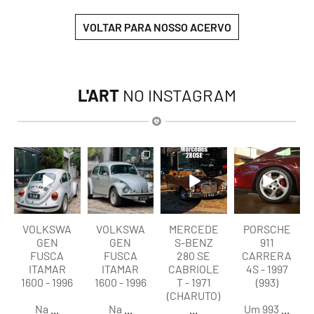
VOLTAR PARA NOSSO ACERVO
L'ART
NO INSTAGRAM
lart.br
lart.br
lart.br
lart.br
Ago 6
Ago 6
Ago 5
Ago 5
VOLKSWA
VOLKSWA
MERCEDE
PORSCHE
GEN
GEN
S-BENZ
911
FUSCA
FUSCA
280 SE
CARRERA
ITAMAR
ITAMAR
CABRIOLE
4S - 1997
1600 - 1996
1600 - 1996
T - 1971
(993)
(CHARUTO)
Na
...
Na
...
...
Um 993
...