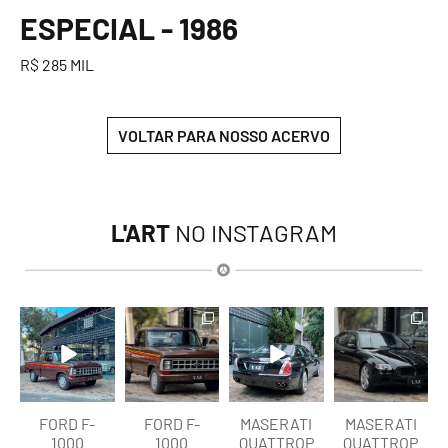
ESPECIAL - 1986
R$ 285 MIL
VOLTAR PARA NOSSO ACERVO
L'ART
NO INSTAGRAM
lart.br
lart.br
lart.br
lart.br
Ago 7
Ago 7
Ago 6
Ago 6
FORD F-
FORD F-
MASERATI
MASERATI
1000
1000
QUATTROP
QUATTROP