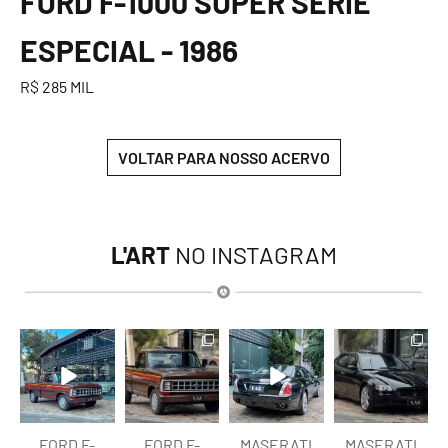
FORD F-1000 SUPER SÉRIE
ESPECIAL - 1986
R$ 285 MIL
VOLTAR PARA NOSSO ACERVO
L'ART
NO INSTAGRAM
lart.br
lart.br
lart.br
lart.br
Ago 7
Ago 7
Ago 6
Ago 6
FORD F-
FORD F-
MASERATI
MASERATI