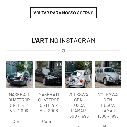
VOLTAR PARA NOSSO ACERVO
L'ART
NO INSTAGRAM
lart.br
lart.br
lart.br
lart.br
Ago 6
Ago 6
Ago 6
Ago 6
MASERATI
MASERATI
VOLKSWA
VOLKSWA
QUATTROP
QUATTROP
GEN
GEN
ORTE 4.2
ORTE 4.2
FUSCA
FUSCA
V8 - 2006
V8 - 2006
ITAMAR
ITAMAR
1600 - 1996
1600 - 1996
Com
...
Com
...
Na
...
Na
...