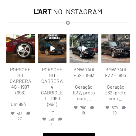
L'ART
NO INSTAGRAM
lart.br
lart.br
lart.br
lart.br
Ago 5
Ago 4
Ago 4
Ago 4
PORSCHE
PORSCHE
BMW 740i
BMW 740i
911
911
E32 - 1993
E32 - 1993
CARRERA
CARRERA
4S - 1997
4
Geração
Geração
(993)
CABRIOLE
E32, preto
E32, preto
T - 1990
com
...
com
...
Um 993
...
(964)
790
879
...
19
10
413
27
591
3