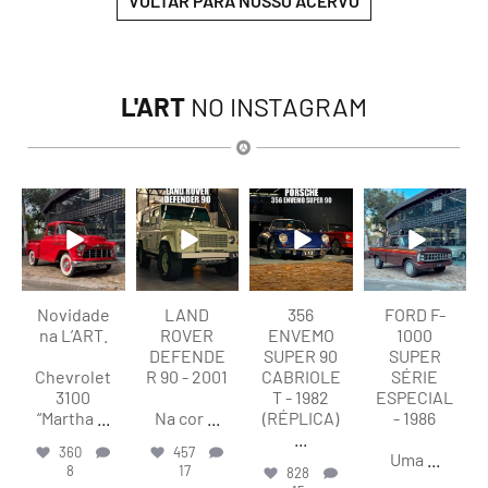
VOLTAR PARA NOSSO ACERVO
L'ART
NO INSTAGRAM
lart.br
lart.br
lart.br
lart.br
Ago 8
Ago 8
Ago 8
Ago 7
Novidade
LAND
356
FORD F-
na L’ART.
ROVER
ENVEMO
1000
DEFENDE
SUPER 90
SUPER
Chevrolet
R 90 - 2001
CABRIOLE
SÉRIE
3100
T - 1982
ESPECIAL
“Martha
...
Na cor
...
(RÉPLICA)
- 1986
...
360
457
Uma
...
8
17
828