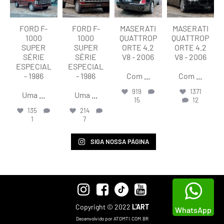
FORD F-
FORD F-
MASERATI
MASERATI
1000
1000
QUATTROP
QUATTROP
SUPER
SUPER
ORTE 4.2
ORTE 4.2
SÉRIE
SÉRIE
V8 - 2006
V8 - 2006
ESPECIAL
ESPECIAL
- 1986
- 1986
Com
...
Com
...
919
1371
Uma
...
Uma
...
15
12
135
214
1
7
SIGA NOSSA PÁGINA
Copyright © 2022
L'ART
WhatsApp
Desenvolvido por ATOMTI.COM.BR