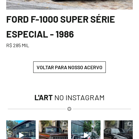
FORD F-1000 SUPER SÉRIE
ESPECIAL - 1986
R$ 285 MIL
VOLTAR PARA NOSSO ACERVO
L'ART
NO INSTAGRAM
lart.br
lart.br
lart.br
lart.br
Ago 7
Ago 7
Ago 6
Ago 6