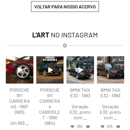
VOLTAR PARA NOSSO ACERVO
L'ART
NO INSTAGRAM
lart.br
lart.br
lart.br
lart.br
Ago 5
Ago 4
Ago 4
Ago 4
PORSCHE
PORSCHE
BMW 740i
BMW 740i
911
911
E32 - 1993
E32 - 1993
CARRERA
CARRERA
4S - 1997
4
Geração
Geração
(993)
CABRIOLE
E32, preto
E32, preto
T - 1990
com
...
com
...
Um 993
...
(964)
790
879
...