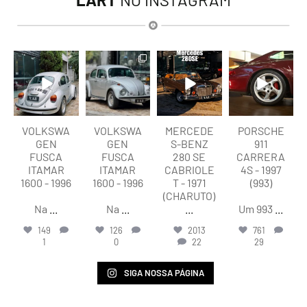
lart.br
lart.br
lart.br
lart.br
Ago 6
Ago 6
Ago 5
Ago 5
VOLKSWA
VOLKSWA
MERCEDE
PORSCHE
GEN
GEN
S-BENZ
911
FUSCA
FUSCA
280 SE
CARRERA
ITAMAR
ITAMAR
CABRIOLE
4S - 1997
1600 - 1996
1600 - 1996
T - 1971
(993)
(CHARUTO)
Na
...
Na
...
...
Um 993
...
149
126
2013
761
1
0
22
29
SIGA NOSSA PÁGINA