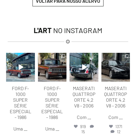
VOLTAR PARA NOSSO ACERVO
L'ART
NO INSTAGRAM
lart.br
lart.br
lart.br
lart.br
Ago 7
Ago 7
Ago 6
Ago 6
FORD F-
FORD F-
MASERATI
MASERATI
1000
1000
QUATTROP
QUATTROP
SUPER
SUPER
ORTE 4.2
ORTE 4.2
SÉRIE
SÉRIE
V8 - 2006
V8 - 2006
ESPECIAL
ESPECIAL
- 1986
- 1986
Com
...
Com
...
919
1371
Uma
...
Uma
...
15
12