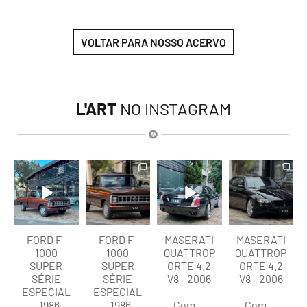
VOLTAR PARA NOSSO ACERVO
L'ART
NO INSTAGRAM
lart.br
lart.br
lart.br
lart.br
Ago 7
Ago 7
Ago 6
Ago 6
FORD F-
FORD F-
MASERATI
MASERATI
1000
1000
QUATTROP
QUATTROP
SUPER
SUPER
ORTE 4.2
ORTE 4.2
SÉRIE
SÉRIE
V8 - 2006
V8 - 2006
ESPECIAL
ESPECIAL
- 1986
- 1986
Com
...
Com
...