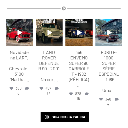
lart.br
lart.br
lart.br
lart.br
Ago 8
Ago 8
Ago 8
Ago 7
Novidade
LAND
356
FORD F-
na L’ART.
ROVER
ENVEMO
1000
DEFENDE
SUPER 90
SUPER
Chevrolet
R 90 - 2001
CABRIOLE
SÉRIE
3100
T - 1982
ESPECIAL
“Martha
...
Na cor
...
(RÉPLICA)
- 1986
...
360
457
Uma
...
8
17
828
15
348
4
SIGA NOSSA PÁGINA