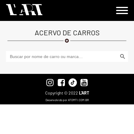
ACERVO DE CARROS
Search Button
Search
for:
Copyright © 2022
L'ART
Desenvolvido por ATOMTI.COM.BR